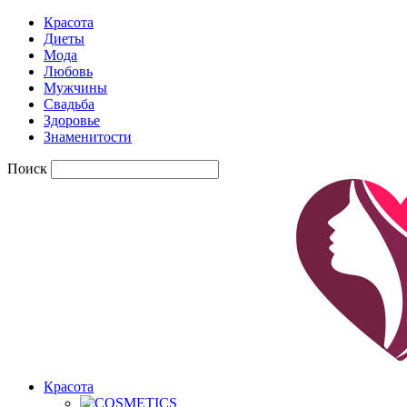
Красота
Диеты
Мода
Любовь
Мужчины
Свадьба
Здоровье
Знаменитости
Поиск
Красота