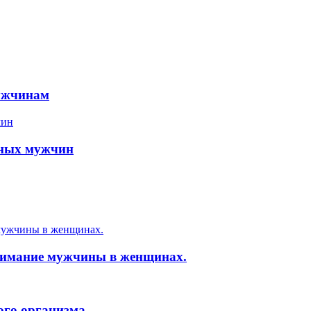
мужчинам
ьных мужчин
нимание мужчины в женщинах.
ого организма.