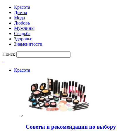
Красота
Диеты
Мода
Любовь
Мужчины
Свадьба
Здоровье
Знаменитости
Поиск
Красота
Советы и рекомендации по выбору