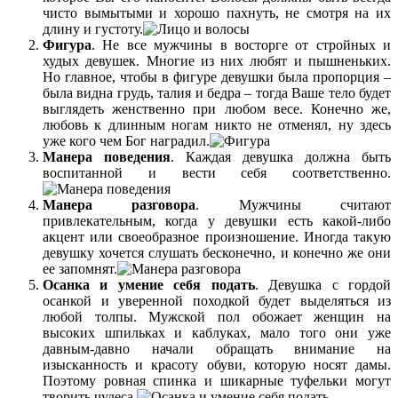
чисто вымытыми и хорошо пахнуть, не смотря на их
длину и густоту.
Фигура
. Не все мужчины в восторге от стройных и
худых девушек. Многие из них любят и пышненьких.
Но главное, чтобы в фигуре девушки была пропорция –
была видна грудь, талия и бедра – тогда Ваше тело будет
выглядеть женственно при любом весе. Конечно же,
любовь к длинным ногам никто не отменял, ну здесь
уже кого чем Бог наградил.
Манера поведения
. Каждая девушка должна быть
воспитанной и вести себя соответственно.
Манера разговора
. Мужчины считают
привлекательным, когда у девушки есть какой-либо
акцент или своеобразное произношение. Иногда такую
девушку хочется слушать бесконечно, и конечно же они
ее запомнят.
Осанка и умение себя подать
. Девушка с гордой
осанкой и уверенной походкой будет выделяться из
любой толпы. Мужской пол обожает женщин на
высоких шпильках и каблуках, мало того они уже
давным-давно начали обращать внимание на
изысканность и красоту обуви, которую носят дамы.
Поэтому ровная спинка и шикарные туфельки могут
творить чудеса.