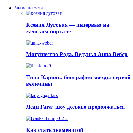
Знаменитости
Ксения Луговая — интервью на
женском портале
Могущество Рода. Ведунья Анна Вебер
Тина Кароль: биография звезды первой
величины
Леди Гага: шоу должно продолжаться
Как стать знаменитой