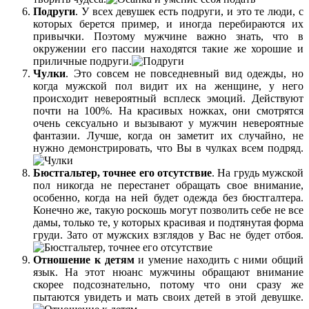
Подруги
. У всех девушек есть подруги, и это те люди, с
которых берется пример, и иногда перебираются их
привычки. Поэтому мужчине важно знать, что в
окружении его пассии находятся такие же хорошие и
приличные подруги.
Чулки
. Это совсем не повседневный вид одежды, но
когда мужской пол видит их на женщине, у него
происходит невероятный всплеск эмоций. Действуют
почти на 100%. На красивых ножках, они смотрятся
очень сексуально и вызывают у мужчин невероятные
фантазии. Лучше, когда он заметит их случайно, не
нужно демонстрировать, что Вы в чулках всем подряд.
Бюстгальтер, точнее его отсутствие
. На грудь мужской
пол никогда не перестанет обращать свое внимание,
особенно, когда на ней будет одежда без бюстгалтера.
Конечно же, такую роскошь могут позволить себе не все
дамы, только те, у которых красивая и подтянутая форма
груди. Зато от мужских взглядов у Вас не будет отбоя.
Отношение к детям
и умение находить с ними общий
язык. На этот нюанс мужчины обращают внимание
скорее подсознательно, потому что они сразу же
пытаются увидеть и мать своих детей в этой девушке.