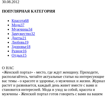
30.08.2012
ПОПУЛЯРНАЯ КАТЕГОРИЯ
Красота
68
Мода
37
Мужчины
34
Замужество
32
Диеты
21
Любовь
19
Здоровье
18
Разное
16
Отдых
15
О НАС
«Женский портал» - место, где ждут женщину. Приходите,
располагайтесь, читайте актуальные статьи на интересующие
вас темы - о красоте и здоровье, о мужчинах и жизни. Журнал
растет и развивается, каждый день живет вместе с вами и
становится интересней. Мода и уход за собой, красота и
мужчины - Женский портал готов говорить с вами на вашем
языке.
Главная