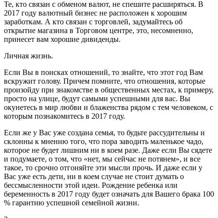
Те, кто связан с обменом валют, не спешите расширяться. В
2017 году валютный бизнес не расположен к хорошим
заработкам. А кто связан с торговлей, задумайтесь об
открытие магазина в Торговом центре, это, несомненно,
принесет вам хорошие дивиденды.
Личная жизнь.
Если Вы в поисках отношений, то знайте, что этот год Вам
вскружит голову. Причем помните, что отношения, которые
произойду при знакомстве в общественных местах, к примеру,
просто на улице, будут самыми успешными для вас. Вы
окунетесь в мир любви и блаженства рядом с тем человеком, с
которым познакомитесь в 2017 году.
Если же у Вас уже создана семья, то будьте рассудительны и
склонны к мнению того, что пора заводить маленькое чадо,
которое не будет лишним ни в коем разе. Даже если Вы сядете
и подумаете, о том, что «нет, мы сейчас не потянем», и все
такое, то срочно отгоняйте эти мысли прочь. И даже если у
Вас уже есть дети, ни в коем случае не стоит думать о
бессмысленности этой идеи. Рождение ребенка или
беременность в 2017 году будет означать для Вашего брака 100
% гарантию успешной семейной жизни.