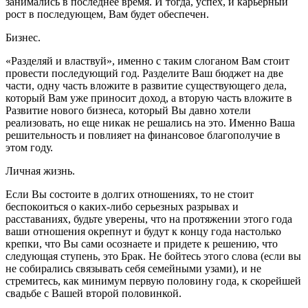
занимались в последнее время. И тогда, успех, и карьерный
рост в последующем, Вам будет обеспечен.
Бизнес.
«Разделяй и властвуй», именно с таким слоганом Вам стоит
провести последующий год. Разделите Ваш бюджет на две
части, одну часть вложите в развитие существующего дела,
который Вам уже приносит доход, а вторую часть вложите в
Развитие нового бизнеса, который Вы давно хотели
реализовать, но еще никак не решались на это. Именно Ваша
решительность и повлияет на финансовое благополучие в
этом году.
Личная жизнь.
Если Вы состоите в долгих отношениях, то не стоит
беспокоиться о каких-либо серьезных разрывах и
расставаниях, будьте уверены, что на протяжении этого года
ваши отношения окрепнут и будут к концу года настолько
крепки, что Вы сами осознаете и придете к решению, что
следующая ступень, это Брак. Не бойтесь этого слова (если вы
не собирались связывать себя семейными узами), и не
стремитесь, как минимум первую половину года, к скорейшей
свадьбе с Вашей второй половинкой.