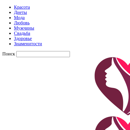
Красота
Диеты
Мода
Любовь
Мужчины
Свадьба
Здоровье
Знаменитости
Поиск