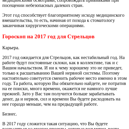
медицинскими осмотрами, сопровождать прививками при
посещении небезопасных далеких стран.
Этот год способствует благоприятному исходу медицинского
вмешательства, то есть, начиная от похода к стоматологу
заканчивая хирургическими операциями.
Гороскоп на 2017 год для Стрельцов
Карьера.
2017 год ожидается для Стрельцов, как нестабильный год. На
работе будут постоянные склоки, как в коллективе, так и с
Вашим начальством. И ни к чему хорошему это не приведет,
только к расшатыванию Вашей нервной системы. Поэтому
настоятельно советуется сменить рабочее место именно в этом
году. Та работа, которую Вы обязательно найдете, не потратив
на ее поиски, много времени, окажется не намного лучше
прежней. Зато у Вас там получится больше зарабатывать
денег, да и нервов, сил и времени Вы будете расходовать на
нее гораздо меньше, чем на предыдущей работе.
Бизнес.
В 2017 году сложится такая ситуацию, что Вы будете
распыляться на многие проекты, которые возьметесь вести,