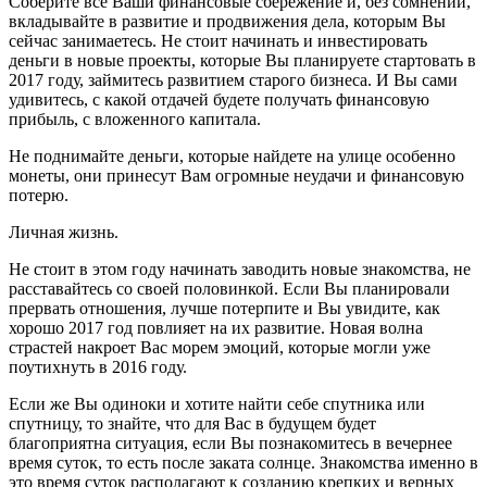
Соберите все Ваши финансовые сбережение и, без сомнений,
вкладывайте в развитие и продвижения дела, которым Вы
сейчас занимаетесь. Не стоит начинать и инвестировать
деньги в новые проекты, которые Вы планируете стартовать в
2017 году, займитесь развитием старого бизнеса. И Вы сами
удивитесь, с какой отдачей будете получать финансовую
прибыль, с вложенного капитала.
Не поднимайте деньги, которые найдете на улице особенно
монеты, они принесут Вам огромные неудачи и финансовую
потерю.
Личная жизнь.
Не стоит в этом году начинать заводить новые знакомства, не
расставайтесь со своей половинкой. Если Вы планировали
прервать отношения, лучше потерпите и Вы увидите, как
хорошо 2017 год повлияет на их развитие. Новая волна
страстей накроет Вас морем эмоций, которые могли уже
поутихнуть в 2016 году.
Если же Вы одиноки и хотите найти себе спутника или
спутницу, то знайте, что для Вас в будущем будет
благоприятна ситуация, если Вы познакомитесь в вечернее
время суток, то есть после заката солнце. Знакомства именно в
это время суток располагают к созданию крепких и верных