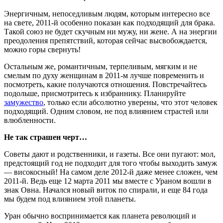
Энергичным, непоседливым людям, которым интересно все
на свете, 2011-й особенно показан как подходящий для брака.
Такой союз не будет скучным ни мужу, ни жене. А на энергии
преодоления препятствий, которая сейчас высвобождается,
можно горы свернуть!
Остальным же, романтичным, терпеливым, мягким и не
смелым по духу женщинам в 2011-м лучше повременить и
посмотреть, какие получаются отношения. Повстречайтесь
подольше, присмотритесь к избраннику. Планируйте
замужество
, только если абсолютно уверены, что этот человек
подходящий. Одним словом, не под влиянием страстей или
влюбленности.
Не так страшен черт…
Советы дают и родственники, и газеты. Все они пугают: мол,
предстоящий год не подходит для того чтобы выходить замуж
— високосный! На самом деле 2012-й даже менее сложен, чем
2011-й. Ведь еще 12 марта 2011 мы вместе с Ураном вошли в
знак Овна. Начался новый виток по спирали, и еще 84 года
мы будем под влиянием этой планеты.
Уран обычно воспринимается как планета революций и