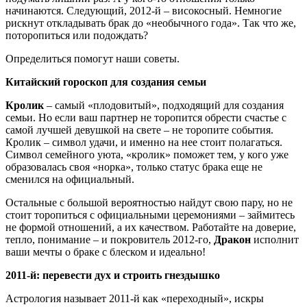
начинаются. Следующий, 2012-й – високосный. Немногие
рискнут откладывать брак до «необычного года». Так что же,
поторопиться или подождать?
Определиться помогут наши советы.
Китайский гороскоп для создания семьи
Кролик
– самый «плодовитый», подходящий для создания
семьи. Но если ваш партнер не торопится обрести счастье с
самой лучшей девушкой на свете – не торопите события.
Кролик – символ удачи, и именно на нее стоит полагаться.
Символ семейного уюта, «кролик» поможет тем, у кого уже
образовалась своя «норка», только статус брака еще не
сменился на официальный.
Остальные с большой вероятностью найдут свою пару, но не
стоит торопиться с официальными церемониями – займитесь
не формой отношений, а их качеством. Работайте на доверие,
тепло, понимание – и покровитель 2012-го,
Дракон
исполнит
ваши мечты о браке с блеском и идеально!
2011-й: перевести дух и строить гнездышко
Астрология называет 2011-й как «переходный», искры