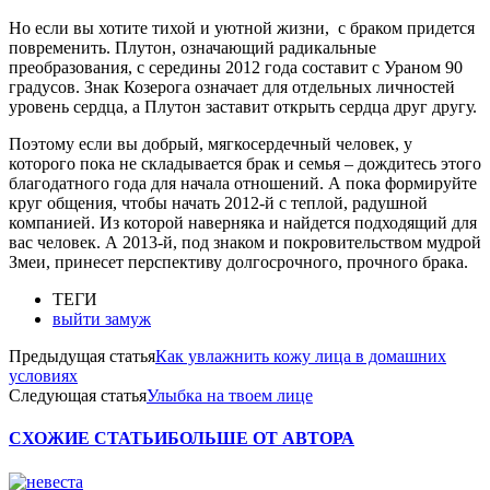
Но если вы хотите тихой и уютной жизни, с браком придется
повременить. Плутон, означающий радикальные
преобразования, с середины 2012 года составит с Ураном 90
градусов. Знак Козерога означает для отдельных личностей
уровень сердца, а Плутон заставит открыть сердца друг другу.
Поэтому если вы добрый, мягкосердечный человек, у
которого пока не складывается брак и семья – дождитесь этого
благодатного года для начала отношений. А пока формируйте
круг общения, чтобы начать 2012-й с теплой, радушной
компанией. Из которой наверняка и найдется подходящий для
вас человек. А 2013-й, под знаком и покровительством мудрой
Змеи, принесет перспективу долгосрочного, прочного брака.
ТЕГИ
выйти замуж
Предыдущая статья
Как увлажнить кожу лица в домашних
условиях
Следующая статья
Улыбка на твоем лице
СХОЖИЕ СТАТЬИ
БОЛЬШЕ ОТ АВТОРА