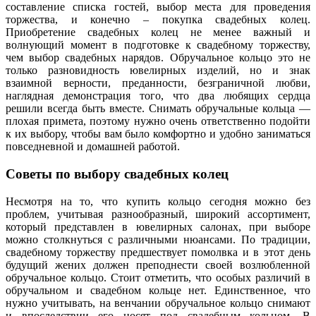
составление списка гостей, выбор места для проведения
торжества, и конечно – покупка свадебных колец.
Приобретение свадебных колец не менее важный и
волнующий момент в подготовке к свадебному торжеству,
чем выбор свадебных нарядов. Обручальное кольцо это не
только разновидность ювелирных изделий, но и знак
взаимной верности, преданности, безграничной любви,
наглядная демонстрация того, что два любящих сердца
решили всегда быть вместе. Снимать обручальные кольца —
плохая примета, поэтому нужно очень ответственно подойти
к их выбору, чтобы вам было комфортно и удобно заниматься
повседневной и домашней работой.
Советы по выбору свадебных колец
Несмотря на то, что купить кольцо сегодня можно без
проблем, учитывая разнообразный, широкий ассортимент,
который представлен в ювелирных салонах, при выборе
можно столкнуться с различными нюансами. По традиции,
свадебному торжеству предшествует помолвка и в этот день
будущий жених должен преподнести своей возлюбленной
обручальное кольцо. Стоит отметить, что особых различий в
обручальном и свадебном кольце нет. Единственное, что
нужно учитывать, на венчании обручальное кольцо снимают
и впоследствии его носят под свадебным кольцом. В