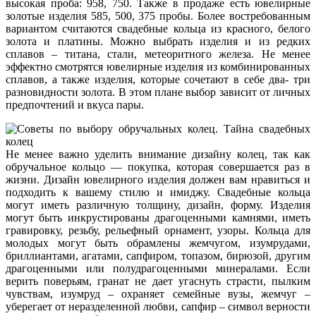
высокая проба: 958, 750. Также в продаже есть ювелирные
золотые изделия 585, 500, 375 пробы. Более востребованным
вариантом считаются свадебные кольца из красного, белого
золота и платины. Можно выбрать изделия и из редких
сплавов – титана, стали, метеоритного железа. Не менее
эффектно смотрятся ювелирные изделия из комбинированных
сплавов, а также изделия, которые сочетают в себе два- три
разновидности золота. В этом плане выбор зависит от личных
предпочтений и вкуса пары.
Не менее важно уделить внимание дизайну колец, так как
обручальное кольцо — покупка, которая совершается раз в
жизни. Дизайн ювелирного изделия должен вам нравиться и
подходить к вашему стилю и имиджу. Свадебные кольца
могут иметь различную толщину, дизайн, форму. Изделия
могут быть инкрустированы драгоценными камнями, иметь
гравировку, резьбу, рельефный орнамент, узоры. Кольца для
молодых могут быть обрамлены жемчугом, изумрудами,
бриллиантами, агатами, сапфиром, топазом, бирюзой, другим
драгоценными или полудрагоценными минералами. Если
верить поверьям, гранат не дает угаснуть страсти, пылким
чувствам, изумруд – охраняет семейные вузы, жемчуг –
уберегает от неразделенной любви, сапфир – символ верности