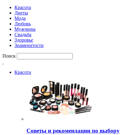
Красота
Диеты
Мода
Любовь
Мужчины
Свадьба
Здоровье
Знаменитости
Поиск
Красота
Советы и рекомендации по выбору