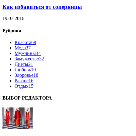
Как избавиться от соперницы
19.07.2016
Рубрики
Красота
68
Мода
37
Мужчины
34
Замужество
32
Диеты
21
Любовь
19
Здоровье
18
Разное
16
Отдых
15
ВЫБОР РЕДАКТОРА