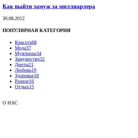
Как выйти замуж за миллиардера
30.08.2012
ПОПУЛЯРНАЯ КАТЕГОРИЯ
Красота
68
Мода
37
Мужчины
34
Замужество
32
Диеты
21
Любовь
19
Здоровье
18
Разное
16
Отдых
15
О НАС
«Женский портал» - место, где ждут женщину. Приходите,
располагайтесь, читайте актуальные статьи на интересующие
вас темы - о красоте и здоровье, о мужчинах и жизни. Журнал
растет и развивается, каждый день живет вместе с вами и
становится интересней. Мода и уход за собой, красота и
мужчины - Женский портал готов говорить с вами на вашем