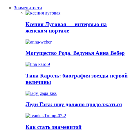
Знаменитости
Ксения Луговая — интервью на
женском портале
Могущество Рода. Ведунья Анна Вебер
Тина Кароль: биография звезды первой
величины
Леди Гага: шоу должно продолжаться
Как стать знаменитой