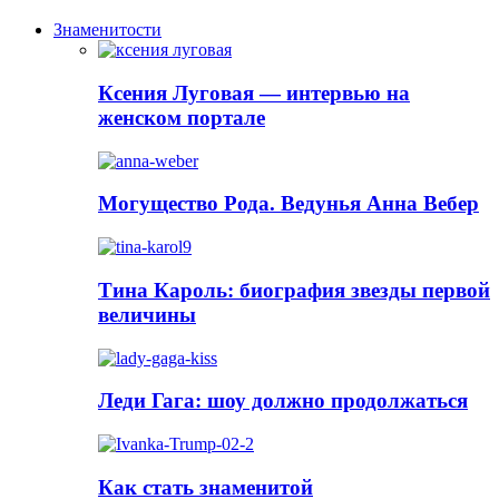
Знаменитости
Ксения Луговая — интервью на
женском портале
Могущество Рода. Ведунья Анна Вебер
Тина Кароль: биография звезды первой
величины
Леди Гага: шоу должно продолжаться
Как стать знаменитой