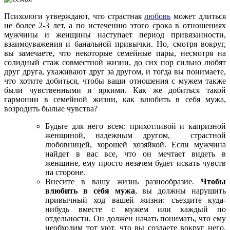
Психологи утверждают, что страстная
любовь
может длиться
не более 2-3 лет, а по истечению этого срока в отношениях
мужчины и женщины наступает период привязанности,
взаимоуважения и банальной привычки. Но, смотря вокруг,
вы замечаете, что некоторые семейные пары, несмотря на
солидный стаж совместной жизни, до сих пор сильно любят
друг друга, ухаживают друг за другом, и тогда вы понимаете,
что хотите добиться, чтобы ваши отношения с мужем также
были чувственными и яркими. Как же добиться такой
гармонии в семейной жизни, как влюбить в себя мужа,
возродить былые чувства?
Будьте для него всем: прихотливой и капризной
женщиной, надежным другом, страстной
любовницей, хорошей хозяйкой. Если мужчина
найдет в вас все, что он мечтает видеть в
женщине, ему просто незачем будет искать чувств
на стороне.
Внесите в вашу жизнь разнообразие.
Чтобы
влюбить в себя мужа
, вы должны нарушить
привычный ход вашей жизни: съездите куда-
нибудь вместе с мужем или каждый по
отдельности. Он должен начать понимать, что ему
необходим тот уют, что вы создаете вокруг него.