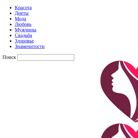
Красота
Диеты
Мода
Любовь
Мужчины
Свадьба
Здоровье
Знаменитости
Поиск