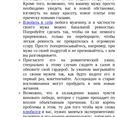
Кроме того, возможно, что вашему мужу просто
необходимо увидеть вас в новой обстановке,
взглянуть на вашу красоту, новое платье или
прическу новыми глазами.
Влюбить в себя
любого мужчину, и в частности
своего мужа можно банальной ревностью.
Попробуйте сделать так, чтобы он вас немного
приревновал, только не переборщите, чтобы
легкая ревность не превратилась в огромную
ссору. Просто попереписывайтесь, например, при
муже со своей подругой и не признавайтесь, с кем
вы разговариваете.
Пригласите его на романтический ужин,
специально к этому случаю сходите в салон и
обновите свой гардероб. За ужином заигрывайте
со своим мужем так, как будто видите его в
первый раз, кокетничайте. Ассоциации и старые
воспоминания могут пробудить в нем новые
желания.
Возможно, что в охлаждении ваших чувств
виновато либидо, которое с годами пропадает по
вполне объективным причинам. Если корень
проблемы в этом, то для того чтобы муж снова
влюбился
в вас, нужно заняться экспериментами:
включить в его рацион морепродукты, добавлять в