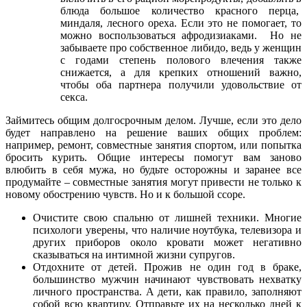
блюда большое количество красного перца,
миндаля, лесного ореха. Если это не помогает, то
можно воспользоваться афродизиаками. Но не
забываете про собственное либидо, ведь у женщин
с годами степень полового влечения также
снижается, а для крепких отношений важно,
чтобы оба партнера получили удовольствие от
секса.
Займитесь общим долгосрочным делом. Лучше, если это дело
будет направлено на решение ваших общих проблем:
например, ремонт, совместные занятия спортом, или попытка
бросить курить. Общие интересы помогут вам заново
влюбить в себя мужа, но будьте осторожны и заранее все
продумайте – совместные занятия могут привести не только к
новому обострению чувств. Но и к большой ссоре.
Очистите свою спальню от лишней техники. Многие
психологи уверены, что наличие ноутбука, телевизора и
других приборов около кровати может негативно
сказываться на интимной жизни супругов.
Отдохните от детей. Прожив не один год в браке,
большинство мужчин начинают чувствовать нехватку
личного пространства. А дети, как правило, заполняют
собой всю квартиру. Отправьте их на несколько дней к