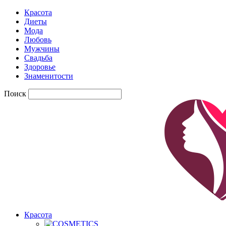
Красота
Диеты
Мода
Любовь
Мужчины
Свадьба
Здоровье
Знаменитости
Поиск
Красота