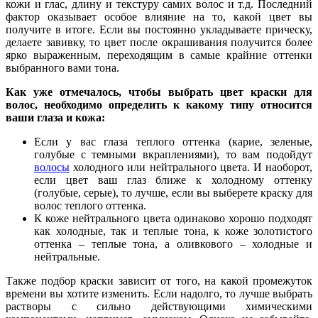
кожи и глас, длину и текстуру самих волос и т.д. Последний
фактор оказывает особое влияние на то, какой цвет вы
получите в итоге. Если вы постоянно укладываете прическу,
делаете завивку, то цвет после окрашивания получится более
ярко выраженным, переходящим в самые крайние оттенки
выбранного вами тона.
Как уже отмечалось, чтобы выбрать цвет краски для
волос, необходимо определить к какому типу относится
ваши глаза и кожа:
Если у вас глаза теплого оттенка (карие, зеленые,
голубые с темными вкраплениями), то вам подойдут
волосы
холодного или нейтрального цвета. И наоборот,
если цвет ваш глаз ближе к холодному оттенку
(голубые, серые), то лучше, если вы выберете краску для
волос теплого оттенка.
К коже нейтрального цвета одинаково хорошо подходят
как холодные, так и теплые тона, к коже золотистого
оттенка – теплые тона, а оливкового – холодные и
нейтральные.
Также подбор краски зависит от того, на какой промежуток
времени вы хотите изменить. Если надолго, то лучше выбрать
растворы с сильно действующими химическими