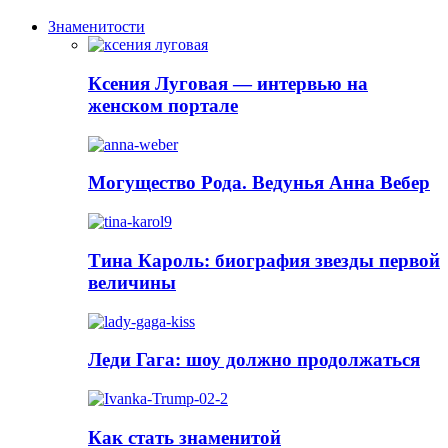
Знаменитости
Ксения Луговая — интервью на
женском портале
Могущество Рода. Ведунья Анна Вебер
Тина Кароль: биография звезды первой
величины
Леди Гага: шоу должно продолжаться
Как стать знаменитой