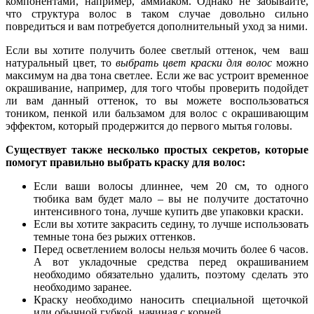
компонентами, например, аммиаком. Однако не забывайте,
что структура волос в таком случае довольно сильно
повредиться и вам потребуется дополнительный уход за ними.
Если вы хотите получить более светлый оттенок, чем ваш
натуральный цвет, то
выбрать цвет краски для волос
можно
максимум на два тона светлее. Если же вас устроит временное
окрашивание, например, для того чтобы проверить подойдет
ли вам данный оттенок, то вы можете воспользоваться
тоником, пенкой или бальзамом для волос с окрашивающим
эффектом, который продержится до первого мытья головы.
Существует также несколько простых секретов, которые
помогут правильно выбрать краску для волос:
Если ваши волосы длиннее, чем 20 см, то одного
тюбика вам будет мало – вы не получите достаточно
интенсивного тона, лучше купить две упаковки краски.
Если вы хотите закрасить седину, то лучше использовать
темные тона без рыжих оттенков.
Перед осветлением волосы нельзя мочить более 6 часов.
А вот укладочные средства перед окрашиванием
необходимо обязательно удалить, поэтому сделать это
необходимо заранее.
Краску необходимо наносить специальной щеточкой
или обычной губкой, начиная с корней.