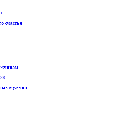
го счастья
мужчинам
ьных мужчин