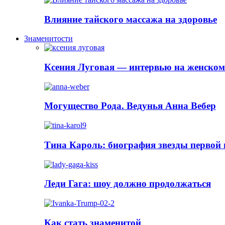
Влияние тайского массажа на здоровье
Знаменитости
Ксения Луговая — интервью на женском
Могущество Рода. Ведунья Анна Вебер
Тина Кароль: биография звезды первой
Леди Гага: шоу должно продолжаться
Как стать знаменитой