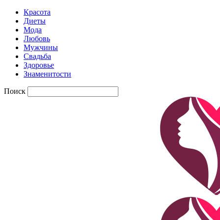
Красота
Диеты
Мода
Любовь
Мужчины
Свадьба
Здоровье
Знаменитости
Поиск