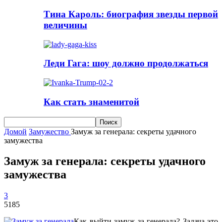
Тина Кароль: биография звезды первой
величины
Леди Гага: шоу должно продолжаться
Как стать знаменитой
Домой
Замужество
Замуж за генерала: секреты удачного
замужества
Замуж за генерала: секреты удачного
замужества
3
5185
Как выйти замуж за генерала? Задача это