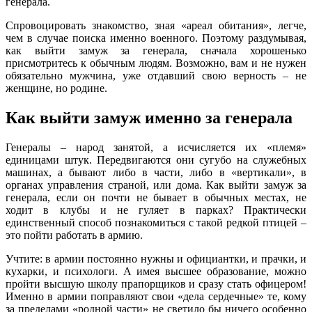
генерала.
Спровоцировать знакомство, зная «ареал обитания», легче,
чем в случае поиска именно военного. Поэтому раздумывая,
как выйти замуж за генерала, сначала хорошенько
присмотритесь к обычным людям. Возможно, вам и не нужен
обязательно мужчина, уже отдавший свою верность – не
женщине, но родине.
Как выйти замуж именно за генерала
Генералы – народ занятой, а исчисляется их «племя»
единицами штук. Передвигаются они сугубо на служебных
машинах, а бывают либо в части, либо в «вертикали», в
органах управления страной, или дома. Как выйти замуж за
генерала, если он почти не бывает в обычных местах, не
ходит в клубы и не гуляет в парках? Практически
единственный способ познакомиться с такой редкой птицей –
это пойти работать в армию.
Учтите: в армии постоянно нужны и официантки, и прачки, и
кухарки, и психологи. А имея высшее образование, можно
пройти высшую школу прапорщиков и сразу стать офицером!
Именно в армии поправляют свои «дела сердечные» те, кому
за пределами «родной части» не светило бы ничего особенно