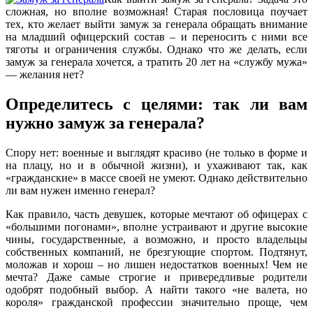
сложная, но вполне возможная! Старая пословица поучает
тех, кто желает выйти замуж за генерала обращать внимание
на младший офицерский состав – и переносить с ними все
тяготы и ограничения службы. Однако что же делать, если
замуж за генерала хочется, а тратить 20 лет на «службу мужа»
— желания нет?
Определитесь с целями: так ли вам
нужно замуж за генерала?
Спору нет: военные и выглядят красиво (не только в форме и
на плацу, но и в обычной жизни), и ухаживают так, как
«гражданские» в массе своей не умеют. Однако действительно
ли вам нужен именно генерал?
Как правило, часть девушек, которые мечтают об офицерах с
«большими погонами», вполне устраивают и другие высокие
чины, государственные, а возможно, и просто владельцы
собственных компаний, не брезгующие спортом. Подтянут,
моложав и хорош – но лишен недостатков военных! Чем не
мечта? Даже самые строгие и привередливые родители
одобрят подобный выбор. А найти такого «не валета, но
короля» гражданской профессии значительно проще, чем